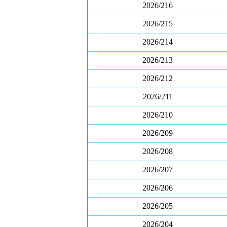
2026/216
2026/215
2026/214
2026/213
2026/212
2026/211
2026/210
2026/209
2026/208
2026/207
2026/206
2026/205
2026/204