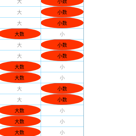
大
小数
大
小数
大
小数
大数
小
大
小数
大
小数
大数
小
大数
小
大
小数
大
小数
大数
小
大数
小
大数
小