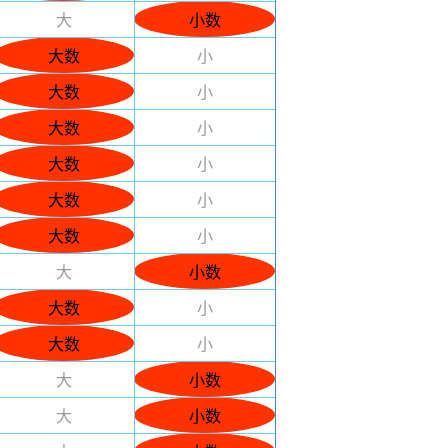
大
小数
大数
小
大数
小
大数
小
大数
小
大数
小
大数
小
大
小数
大数
小
大数
小
大
小数
大
小数