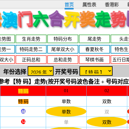
首页
属性表
香港彩
合
开
老
门
奖
势
六
走
澳
走势图
生肖走势
特码分布
尾走势
头走
走势一
特码走势二
尾单双大小
春夏秋冬
特色生
双大小
正码总和
总和走势
琴棋书画
五行日
年份选择
开奖号码
参考【特 码】走势(按开奖号码波色备注 + 号码对应
01
02
特 码
特 码
单数
双数
41
单数
双
34
单
双数