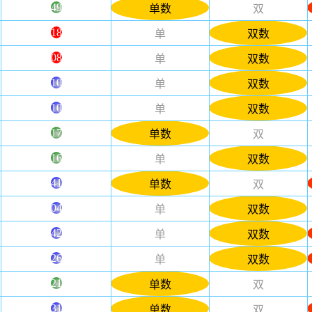
49
单数
双
18
单
双数
08
单
双数
10
单
双数
10
单
双数
17
单数
双
16
单
双数
41
单数
双
04
单
双数
42
单
双数
26
单
双数
21
单数
双
31
单数
双