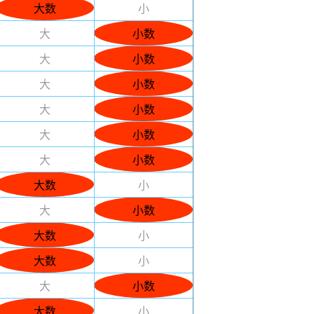
大数
小
大
小数
大
小数
大
小数
大
小数
大
小数
大
小数
大数
小
大
小数
大数
小
大数
小
大
小数
大数
小