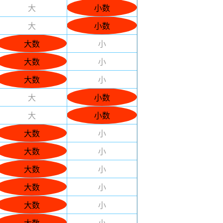
大
小数
大
小数
大数
小
大数
小
大数
小
大
小数
大
小数
大数
小
大数
小
大数
小
大数
小
大数
小