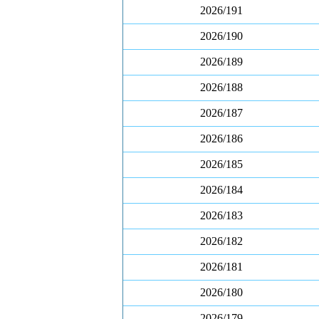
2026/191
2026/190
2026/189
2026/188
2026/187
2026/186
2026/185
2026/184
2026/183
2026/182
2026/181
2026/180
2026/179