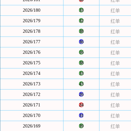
红单
2026/180
33
红单
2026/179
32
红单
2026/178
38
红单
2026/177
36
红单
2026/176
16
红单
2026/175
38
红单
2026/174
33
红单
2026/173
43
红单
2026/172
26
红单
2026/171
24
红单
2026/170
31
红单
2026/169
39
红单