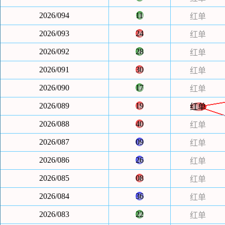
2026/094
11
红单
2026/093
24
红单
2026/092
28
红单
2026/091
30
红单
2026/090
17
红单
2026/089
19
红单
2026/088
40
红单
2026/087
09
红单
2026/086
26
红单
2026/085
08
红单
2026/084
36
红单
2026/083
22
红单