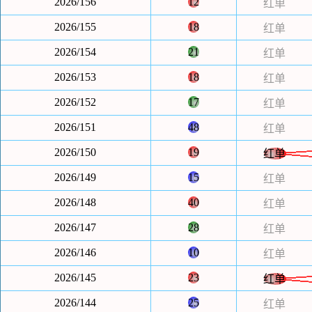
2026/156
12
红单
2026/155
18
红单
2026/154
21
红单
2026/153
18
红单
2026/152
17
红单
2026/151
48
红单
2026/150
19
红单
2026/149
15
红单
2026/148
40
红单
2026/147
28
红单
2026/146
10
红单
2026/145
23
红单
2026/144
25
红单