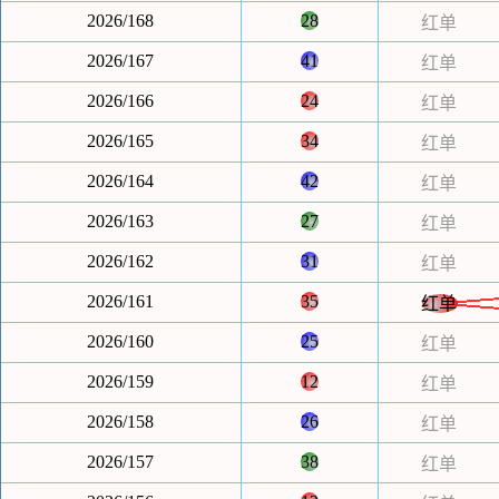
2026/168
28
红单
2026/167
41
红单
2026/166
24
红单
2026/165
34
红单
2026/164
42
红单
2026/163
27
红单
2026/162
31
红单
2026/161
35
红单
2026/160
25
红单
2026/159
12
红单
2026/158
26
红单
2026/157
38
红单