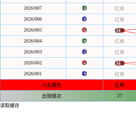
2026/007
33
红单
2026/006
41
红单
2026/005
19
红单
2026/004
27
红单
2026/003
20
红单
2026/002
19
红单
2026/001
42
红单
六合属性
红单
27
出现频次
读取缓存