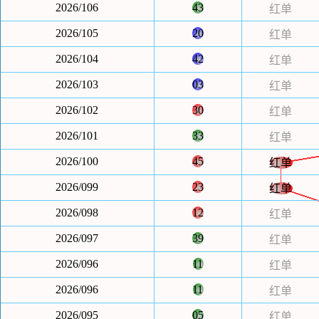
2026/106
43
红单
2026/105
20
红单
2026/104
42
红单
2026/103
03
红单
2026/102
30
红单
2026/101
33
红单
2026/100
45
红单
2026/099
23
红单
2026/098
12
红单
2026/097
39
红单
2026/096
11
红单
2026/096
11
红单
2026/095
05
红单