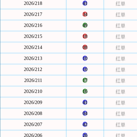
2026/218
41
红单
2026/217
34
红单
2026/216
49
红单
2026/215
18
红单
2026/214
08
红单
2026/213
10
红单
2026/212
10
红单
2026/211
17
红单
2026/210
16
红单
2026/209
41
红单
2026/208
04
红单
2026/207
42
红单
2026/206
26
红单