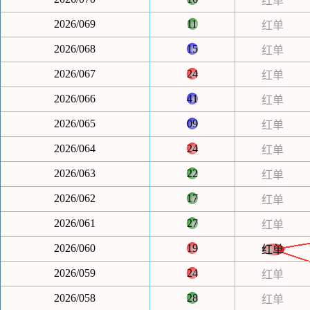
红单
2026/069
11
红单
2026/068
15
红单
2026/067
24
红单
2026/066
41
红单
2026/065
09
红单
2026/064
24
红单
2026/063
22
红单
2026/062
17
红单
2026/061
27
红单
2026/060
19
红单
2026/059
24
红单
2026/058
28
红单