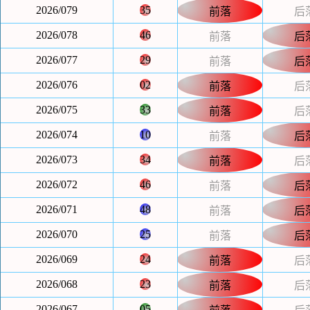
2026/079
35
前落
后
2026/078
46
前落
后
2026/077
29
前落
后
2026/076
02
前落
后
2026/075
33
前落
后
2026/074
10
前落
后
2026/073
34
前落
后
2026/072
46
前落
后
2026/071
48
前落
后
2026/070
25
前落
后
2026/069
24
前落
后
2026/068
23
前落
后
2026/067
05