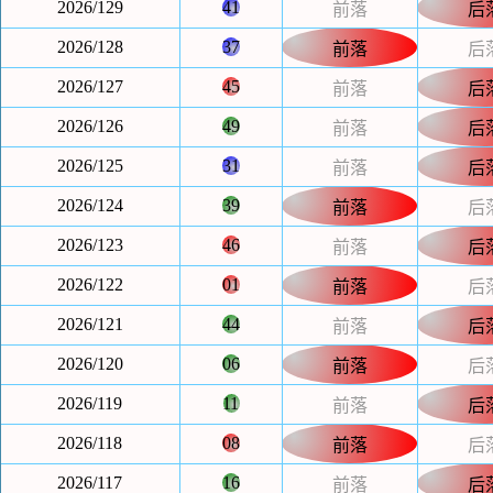
2026/129
41
前落
后
2026/128
37
前落
后
2026/127
45
前落
后
2026/126
49
前落
后
2026/125
31
前落
后
2026/124
39
前落
后
2026/123
46
前落
后
2026/122
01
前落
后
2026/121
44
前落
后
2026/120
06
前落
后
2026/119
11
前落
后
2026/118
08
前落
后
2026/117
16
前落
后