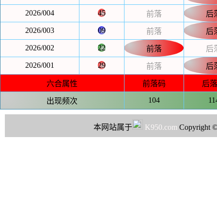
2026/004
45
前落
后
2026/003
09
前落
后
2026/002
22
前落
后
2026/001
29
前落
后
六合属性
前落码
后
104
11
出现频次
本网站属于
K950.com
Copyright