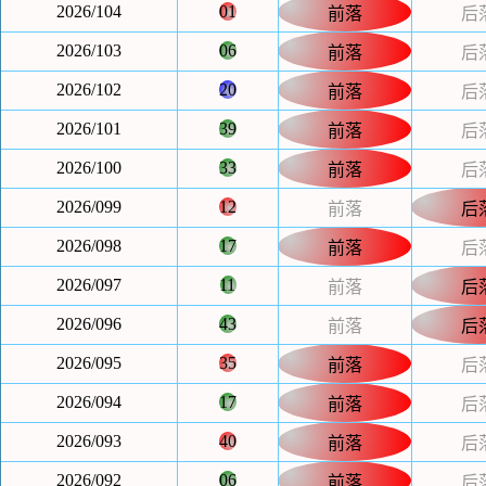
2026/104
01
前落
后
2026/103
06
前落
后
2026/102
20
前落
后
2026/101
39
前落
后
2026/100
33
前落
后
2026/099
12
前落
后
2026/098
17
前落
后
2026/097
11
前落
后
2026/096
43
前落
后
2026/095
35
前落
后
2026/094
17
前落
后
2026/093
40
前落
后
2026/092
06
前落
后