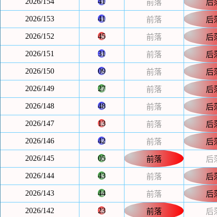
2026/154
41
前落
后
2026/153
41
前落
后
2026/152
45
前落
后
2026/151
31
前落
后
2026/150
09
前落
后
2026/149
27
前落
后
2026/148
48
前落
后
2026/147
13
前落
后
2026/146
42
前落
后
2026/145
05
前落
后
2026/144
43
前落
后
2026/143
44
前落
后
2026/142
23
前落
后