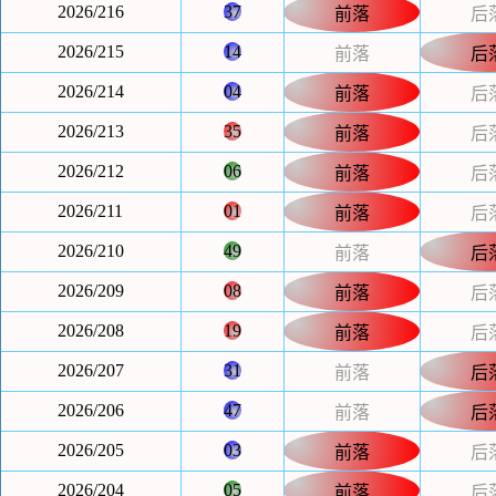
2026/216
37
前落
后
2026/215
14
前落
后
2026/214
04
前落
后
2026/213
35
前落
后
2026/212
06
前落
后
2026/211
01
前落
后
2026/210
49
前落
后
2026/209
08
前落
后
2026/208
19
前落
后
2026/207
31
前落
后
2026/206
47
前落
后
2026/205
03
前落
后
2026/204
05
前落
后