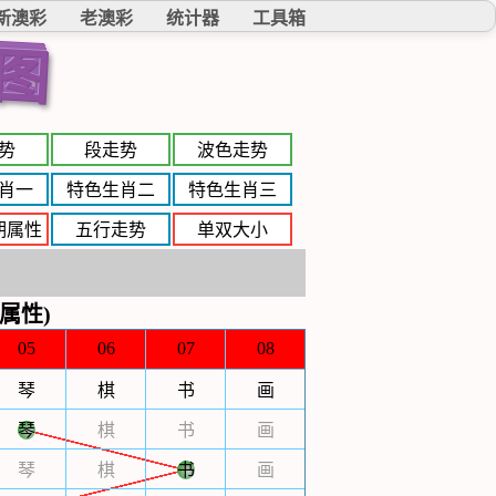
新澳彩
老澳彩
统计器
工具箱
图
势
段走势
波色走势
肖一
特色生肖二
特色生肖三
期属性
五行走势
单双大小
属性)
05
06
07
08
琴
棋
书
画
琴
棋
书
画
琴
棋
书
画