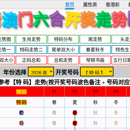
首页
属性表
香港彩
合
开
新
门
奖
势
六
走
澳
走势图
生肖走势
特码分布
尾走势
头走
走势一
特码走势二
尾单双大小
春夏秋冬
特色生
双大小
正码总和
总和走势
琴棋书画
五行日
年份选择
开奖号码
参考【特 码】走势(按开奖号码波色备注 + 号码对应
01
02
03
04
特 码
特 码
春
夏
秋
冬
蛇
春
夏
秋
冬
马
春
夏
秋
冬