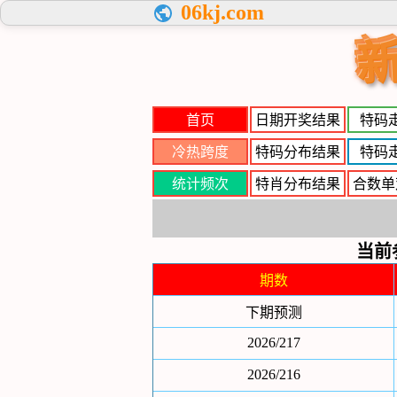
06kj.com
首页
日期开奖结果
特码
冷热跨度
特码分布结果
特码
统计频次
特肖分布结果
合数单
当前
期数
下期预测
2026/217
2026/216