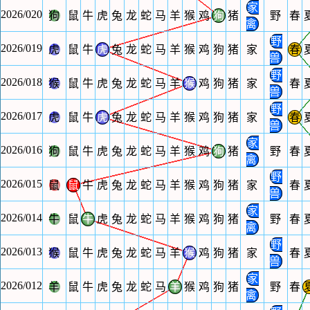
家
2026/020
狗
鼠
牛
虎
兔
龙
蛇
马
羊
猴
鸡
狗
猪
野
春
禽
野
2026/019
虎
鼠
牛
虎
兔
龙
蛇
马
羊
猴
鸡
狗
猪
家
春
兽
野
2026/018
猴
鼠
牛
虎
兔
龙
蛇
马
羊
猴
鸡
狗
猪
家
春
兽
野
2026/017
虎
鼠
牛
虎
兔
龙
蛇
马
羊
猴
鸡
狗
猪
家
春
兽
家
2026/016
狗
鼠
牛
虎
兔
龙
蛇
马
羊
猴
鸡
狗
猪
野
春
禽
野
2026/015
鼠
鼠
牛
虎
兔
龙
蛇
马
羊
猴
鸡
狗
猪
家
春
兽
家
2026/014
牛
鼠
牛
虎
兔
龙
蛇
马
羊
猴
鸡
狗
猪
野
春
禽
野
2026/013
猴
鼠
牛
虎
兔
龙
蛇
马
羊
猴
鸡
狗
猪
家
春
兽
家
2026/012
羊
鼠
牛
虎
兔
龙
蛇
马
羊
猴
鸡
狗
猪
野
春
禽