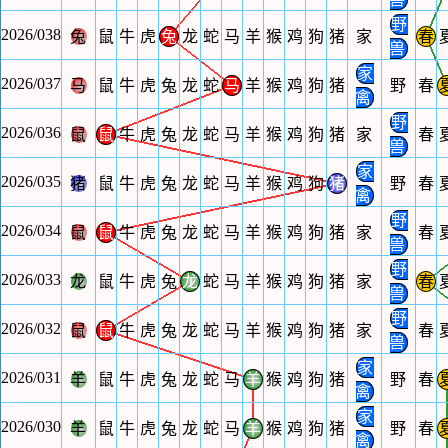
野
2026/038
兔
鼠
牛
虎
兔
龙
蛇
马
羊
猴
鸡
狗
猪
家
春
兽
家
2026/037
马
鼠
牛
虎
兔
龙
蛇
马
羊
猴
鸡
狗
猪
野
春
禽
野
2026/036
鼠
鼠
牛
虎
兔
龙
蛇
马
羊
猴
鸡
狗
猪
家
春
兽
家
2026/035
猪
鼠
牛
虎
兔
龙
蛇
马
羊
猴
鸡
狗
猪
野
春
禽
野
2026/034
鼠
鼠
牛
虎
兔
龙
蛇
马
羊
猴
鸡
狗
猪
家
春
兽
野
2026/033
龙
鼠
牛
虎
兔
龙
蛇
马
羊
猴
鸡
狗
猪
家
春
兽
野
2026/032
鼠
鼠
牛
虎
兔
龙
蛇
马
羊
猴
鸡
狗
猪
家
春
兽
家
2026/031
羊
鼠
牛
虎
兔
龙
蛇
马
羊
猴
鸡
狗
猪
野
春
禽
家
2026/030
羊
鼠
牛
虎
兔
龙
蛇
马
羊
猴
鸡
狗
猪
野
春
禽