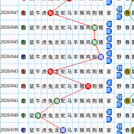
禽
野
2026/047
兔
鼠
牛
虎
兔
龙
蛇
马
羊
猴
鸡
狗
猪
家
春
兽
家
2026/046
狗
鼠
牛
虎
兔
龙
蛇
马
羊
猴
鸡
狗
猪
野
春
禽
家
2026/045
狗
鼠
牛
虎
兔
龙
蛇
马
羊
猴
鸡
狗
猪
野
春
禽
家
2026/044
猪
鼠
牛
虎
兔
龙
蛇
马
羊
猴
鸡
狗
猪
野
春
禽
野
2026/043
兔
鼠
牛
虎
兔
龙
蛇
马
羊
猴
鸡
狗
猪
家
春
兽
家
2026/042
鸡
鼠
牛
虎
兔
龙
蛇
马
羊
猴
鸡
狗
猪
野
春
禽
野
2026/041
龙
鼠
牛
虎
兔
龙
蛇
马
羊
猴
鸡
狗
猪
家
春
兽
家
2026/040
牛
鼠
牛
虎
兔
龙
蛇
马
羊
猴
鸡
狗
猪
野
春
禽
野
2026/039
蛇
鼠
牛
虎
兔
龙
蛇
马
羊
猴
鸡
狗
猪
家
春
兽